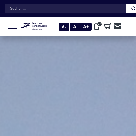
Suche
A-
A
A+