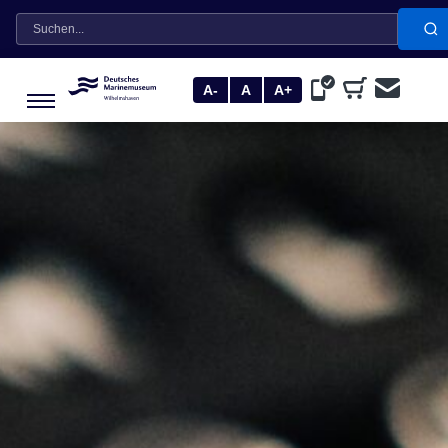
Suche
A-
A
A+