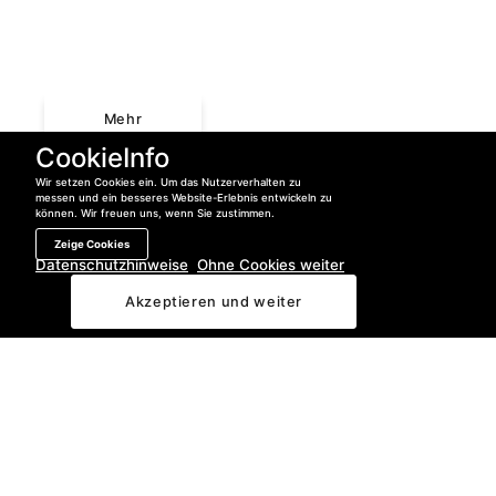
Führungen im
Stadtgebiet
Mehr
CookieInfo
Wir setzen Cookies ein. Um das Nutzerverhalten zu
messen und ein besseres Website-Erlebnis entwickeln zu
können. Wir freuen uns, wenn Sie zustimmen.
Zeige Cookies
Datenschutzhinweise
Ohne Cookies weiter
04421 – 400 840
Jetzt anrufen:
Akzeptieren und weiter
Datenschutzhinweise
Ohne
Cookie
weitermachen
Mit Cookie
weitermachen
Hafenrundfahrten