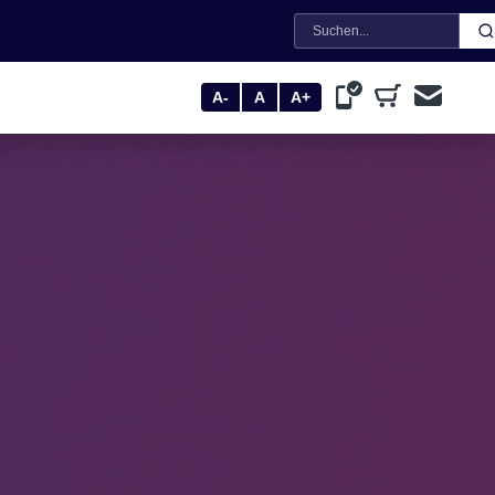
Suche
A-
A
A+