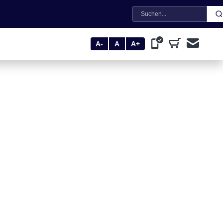
Suche
A-
A
A+