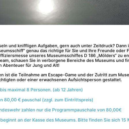
seln und kniffligen Aufgaben, gern auch unter Zeitdruck? Dann 
umsschiff“ genau das richtige für Sie und Ihre Freunde oder F
Offiziersmesse unseres Museumsschiffes D 186 „Mölders“ zu e
Team, schauen Sie in verborgene Bereiche des Museums und fi
n Abenteuer für Jung und Alt!
en ist die Teilnahme am Escape-Game und der Zutritt zum Muse
htigten oder einer erwachsenen Aufsichtsperson gestattet.
bis maximal 8 Personen. (ab 12 Jahren)
n 80,00 € pauschal (zzgl. zum Eintrittspreis)
ndeswehr zahlen nur die Programmpauschale von 80,00€
eginnt an der Kasse des Museums. Bitte finden Sie sich 15 