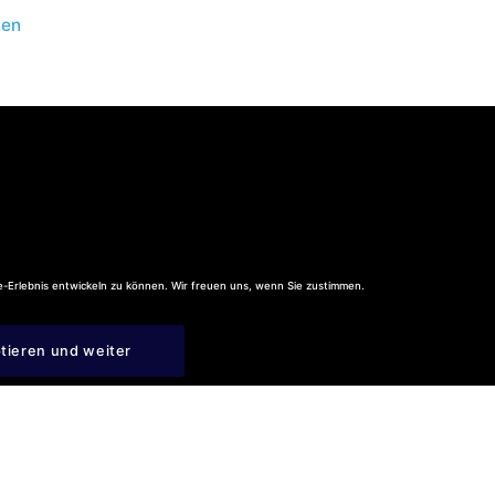
ten
Unsere Dauerausstellung
-Erlebnis entwickeln zu können. Wir freuen uns, wenn Sie zustimmen.
Aktuelle Sonderausstellung
agen ? Wir helfen gern.
Jetzt anrufen:
tieren und weiter
Die Neukonzeption
Bildung und Vermittlung
Sammlung
Bibliothek