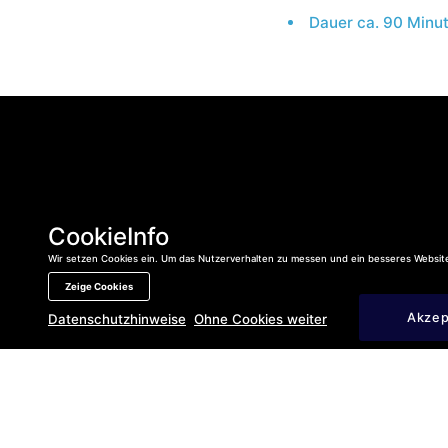
Dauer ca. 90 Minu
CookieInfo
Ihr Besuch
Wir setzen Cookies ein. Um das Nutzerverhalten zu messen und ein besseres Website
Neuigkeiten
Zeige Cookies
Haben Sie Fr
Akzep
Datenschutzhinweise
Ohne Cookies weiter
Newsletter
Datenschutzhinweise
Ansprechpartner
Ohne
Cookie
Karriere
weitermachen
Impressum
Mit Cookie