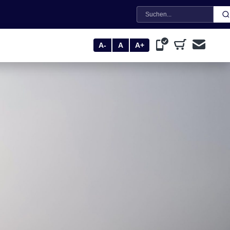
Suche
A-
A
A+