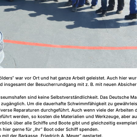
ders“ war vor Ort und hat ganze Arbeit geleistet. Auch hier wu
nsgesamt der Besucherrundgang mit z. B. mit neuen Absicherung
Museumshafen sind keine Selbstverständlichkeit. Das Deutsche M
 zugänglich. Um die dauerhafte Schwimmfähigkeit zu gewährleis
erse Reparaturen durchgeführt. Auch wenn viele der Arbeiten du
hrt werden, so kosten die Materialien und Werkzeuge, aber auch
rblick über alle Schiffe und Boote gibt und gleichzeitig exemp
ier gerne für „Ihr“ Boot oder Schiff spenden.
 mit der Barkasse „Friedrich A. Meyer“ gestartet.