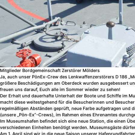
Mitglieder Bordgemeinschaft Zerstörer Mölders
Ja, auch unser PönEx-Crew des Lenkwaffenzerstörers D 186 „Möl
größere Beschädigungen am Oberdeck wurden ausgebessert und i
freuen uns darauf, Euch alle im Sommer wieder zu sehen!
Der Erhalt und dauerhafte Unterhalt der Boote und Schiffe im 
macht diese weitestgehend für die Besucherinnen und Besucher
regelmäßigen Abständen geprüft, neue Farbe aufgetragen und div
(unsere „Pön-Ex“-Crews), im Rahmen eines Ehrenamtes durchgefü
Im Museumshafen befindet sich eine neue Station, die einen Übe
verschiedenen Einheiten benötigt werden. Museumsgäste dürfen h
Am 1. April sind wir in die neue Saison unserer Hafenrundfahrten