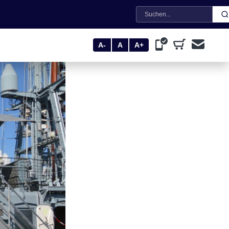
Suche
A-
A
A+