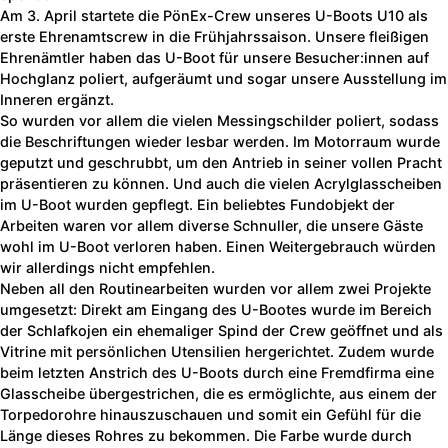
Am 3. April startete die PönEx-Crew unseres U-Boots U10 als
erste Ehrenamtscrew in die Frühjahrssaison. Unsere fleißigen
Ehrenämtler haben das U-Boot für unsere Besucher:innen auf
Hochglanz poliert, aufgeräumt und sogar unsere Ausstellung im
Inneren ergänzt.
So wurden vor allem die vielen Messingschilder poliert, sodass
die Beschriftungen wieder lesbar werden. Im Motorraum wurde
geputzt und geschrubbt, um den Antrieb in seiner vollen Pracht
präsentieren zu können. Und auch die vielen Acrylglasscheiben
im U-Boot wurden gepflegt. Ein beliebtes Fundobjekt der
Arbeiten waren vor allem diverse Schnuller, die unsere Gäste
wohl im U-Boot verloren haben. Einen Weitergebrauch würden
wir allerdings nicht empfehlen.
Neben all den Routinearbeiten wurden vor allem zwei Projekte
umgesetzt: Direkt am Eingang des U-Bootes wurde im Bereich
der Schlafkojen ein ehemaliger Spind der Crew geöffnet und als
Vitrine mit persönlichen Utensilien hergerichtet. Zudem wurde
beim letzten Anstrich des U-Boots durch eine Fremdfirma eine
Glasscheibe übergestrichen, die es ermöglichte, aus einem der
Torpedorohre hinauszuschauen und somit ein Gefühl für die
Länge dieses Rohres zu bekommen. Die Farbe wurde durch