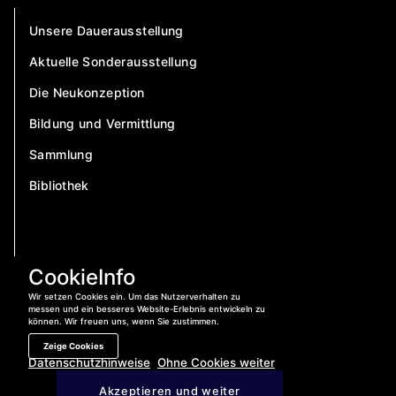
Unsere Dauerausstellung
Aktuelle Sonderausstellung
Die Neukonzeption
Bildung und Vermittlung
Sammlung
Bibliothek
CookieInfo
Wir setzen Cookies ein. Um das Nutzerverhalten zu
messen und ein besseres Website-Erlebnis entwickeln zu
können. Wir freuen uns, wenn Sie zustimmen.
Zeige Cookies
Datenschutzhinweise
Ohne Cookies weiter
Jetzt anrufen:
04421 – 400 840
Akzeptieren und weiter