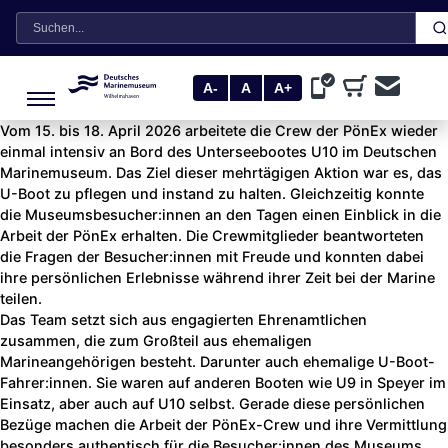
Suche
A-
A
A+
Vom 15. bis 18. April 2026 arbeitete die Crew der PönEx wieder
einmal intensiv an Bord des Unterseebootes U10 im Deutschen
Marinemuseum. Das Ziel dieser mehrtägigen Aktion war es, das
U-Boot zu pflegen und instand zu halten. Gleichzeitig konnte
die Museumsbesucher:innen an den Tagen einen Einblick in die
Arbeit der PönEx erhalten. Die Crewmitglieder beantworteten
die Fragen der Besucher:innen mit Freude und konnten dabei
ihre persönlichen Erlebnisse während ihrer Zeit bei der Marine
teilen.
Das Team setzt sich aus engagierten Ehrenamtlichen
zusammen, die zum Großteil aus ehemaligen
Marineangehörigen besteht. Darunter auch ehemalige U-Boot-
Fahrer:innen. Sie waren auf anderen Booten wie U9 in Speyer im
Einsatz, aber auch auf U10 selbst. Gerade diese persönlichen
Bezüge machen die Arbeit der PönEx-Crew und ihre Vermittlung
besonders authentisch für die Besucher:innen des Museums.