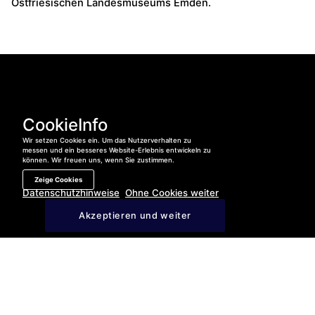
Ostfriesischen Landesmuseums Emden.
CookieInfo
Wir setzen Cookies ein. Um das Nutzerverhalten zu
messen und ein besseres Website-Erlebnis entwickeln zu
Ihr Besuch
können. Wir freuen uns, wenn Sie zustimmen.
Zeige Cookies
Neuigkeiten
Datenschutzhinweise
Ohne Cookies weiter
Newsletter
Jetzt anrufen:
04421 – 400 840
Akzeptieren und weiter
Ansprechpartner
Datenschutzhinweise
Ohne
Karriere
Cookie
weitermachen
Impressum
Mit Cookie
Barrierearmut