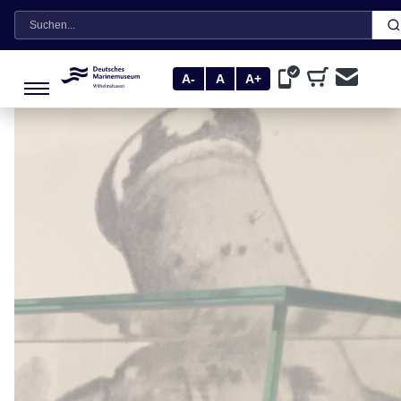
Suche
A-
A
A+