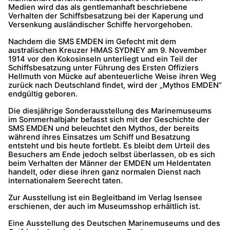
Medien wird das als gentlemanhaft beschriebene
Verhalten der Schiffsbesatzung bei der Kaperung und
Versenkung ausländischer Schiffe hervorgehoben.
Nachdem die SMS EMDEN im Gefecht mit dem
australischen Kreuzer HMAS SYDNEY am 9. November
1914 vor den Kokosinseln unterliegt und ein Teil der
Schiffsbesatzung unter Führung des Ersten Offiziers
Hellmuth von Mücke auf abenteuerliche Weise ihren Weg
zurück nach Deutschland findet, wird der „Mythos EMDEN“
endgültig geboren.
Die diesjährige Sonderausstellung des Marinemuseums
im Sommerhalbjahr befasst sich mit der Geschichte der
SMS EMDEN und beleuchtet den Mythos, der bereits
während ihres Einsatzes um Schiff und Besatzung
entsteht und bis heute fortlebt. Es bleibt dem Urteil des
Besuchers am Ende jedoch selbst überlassen, ob es sich
beim Verhalten der Männer der EMDEN um Heldentaten
handelt, oder diese ihren ganz normalen Dienst nach
internationalem Seerecht taten.
Zur Ausstellung ist ein Begleitband im Verlag Isensee
erschienen, der auch im Museumsshop erhältlich ist.
Eine Ausstellung des Deutschen Marinemuseums und des