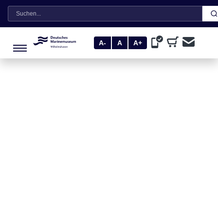
Suche
A-
A
A+