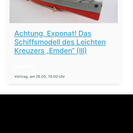
Achtung, Exponat! Das
Schiffsmodell des Leichten
Kreuzers „Emden“ (III)
8. Mai 2026
Vortrag, am 26.05, 19.00 Uhr