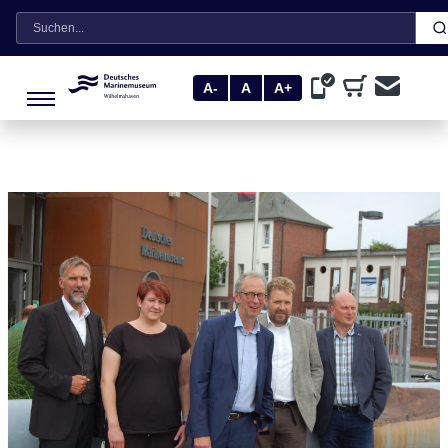
Suche
A-
A
A+