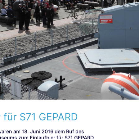
r für S71 GEPARD
waren am 18. Juni 2016 dem Ruf des
seums zum Einlaufbier für S71 GEPARD