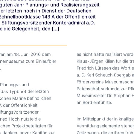
guten Jahr Planungs- und Realisierungszeit
er letzten noch in Dienst der Deutschen
Schnellbootklasse 143 A der Öffentlichkeit
Stiftungsvorsitzender Konteradmiral a.D.
e die Gelegenheit, den […]
ren am 18. Juni 2016 dem
es nicht hätte realisiert we
inemuseums zum Einlaufbier
Klaus-Jürgen Kilian für die t
.
Friedrich Lürssen das Wort er
a. D. Karl Scheuch übergab a
Fördervereins Museumsschne
 Planungs- und
Patenschaftsurkunde zur Pf
 das Typboot der letzten
Museumsleiter Dr. Stephan H
schen Marine befindlichen
an Bord einführte.
 der Öffentlichkeit
iftungsvorsitzender
fried Hoch nutzte die
Im Mittelpunkt der in knalli
chen Projektbeteiligten für
Vermittlungselemente stehen
zu danken, bevor Kapitän zur
Zeitzeugen, die an ihren frü