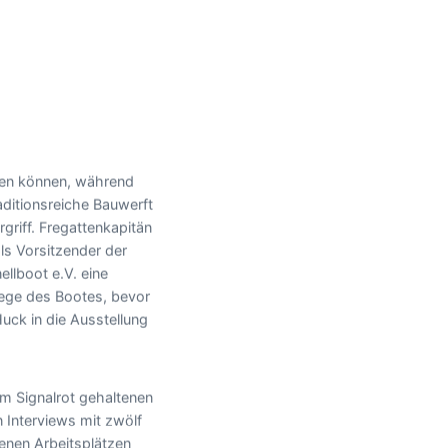
rden können, während
raditionsreiche Bauwerft
griff. Fregattenkapitän
ls Vorsitzender der
llboot e.V. eine
lege des Bootes, bevor
uck in die Ausstellung
gem Signalrot gehaltenen
 Interviews mit zwölf
henen Arbeitsplätzen