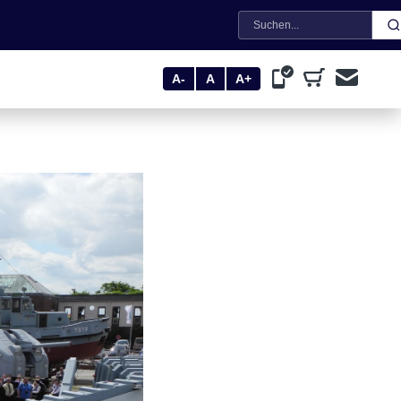
Suche
A-
A
A+