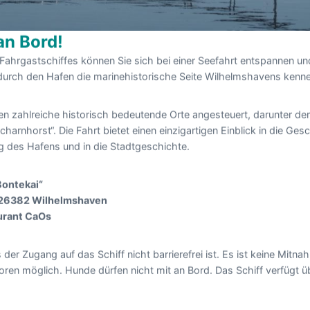
n Bord!
ahrgastschiffes können Sie sich bei einer Seefahrt entspannen und
durch den Hafen die marinehistorische Seite Wilhelmshavens kenne
n zahlreiche historisch bedeutende Orte angesteuert, darunter de
harnhorst“. Die Fahrt bietet einen einzigartigen Einblick in die Ge
g des Hafens und in die Stadtgeschichte.
Bontekai“
 26382 Wilhelmshaven
urant CaOs
 der Zugang auf das Schiff nicht barrierefrei ist. Es ist keine Mit
toren möglich. Hunde dürfen nicht mit an Bord. Das Schiff verfügt ü