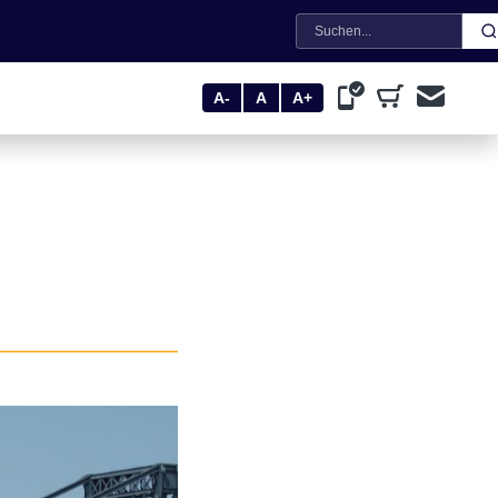
Suche
A-
A
A+