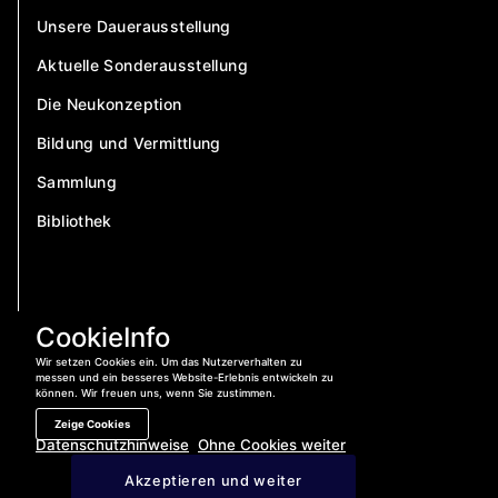
Unsere Dauerausstellung
Aktuelle Sonderausstellung
Die Neukonzeption
Bildung und Vermittlung
Sammlung
Bibliothek
CookieInfo
Wir setzen Cookies ein. Um das Nutzerverhalten zu
messen und ein besseres Website-Erlebnis entwickeln zu
können. Wir freuen uns, wenn Sie zustimmen.
Zeige Cookies
Datenschutzhinweise
Ohne Cookies weiter
Jetzt anrufen:
04421 – 400 840
Akzeptieren und weiter