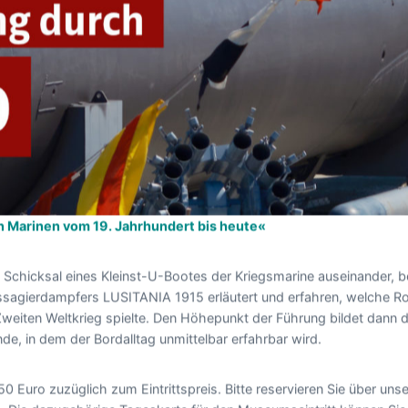
 Marinen vom 19. Jahrhundert bis heute«
m Schicksal eines Kleinst-U-Bootes der Kriegsmarine auseinander,
sagierdampfers LUSITANIA 1915 erläutert und erfahren, welche Ro
weiten Weltkrieg spielte. Den Höhepunkt der Führung bildet dann 
de, in dem der Bordalltag unmittelbar erfahrbar wird.
50 Euro zuzüglich zum Eintrittspreis. Bitte reservieren Sie über uns