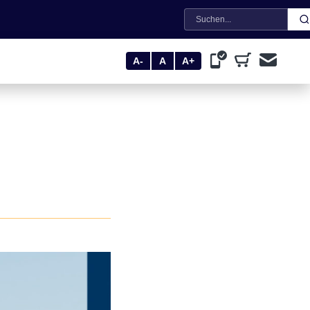
Suche
A-
A
A+