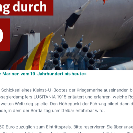
 Marinen vom 19. Jahrhundert bis heute«
m Schicksal eines Kleinst-U-Bootes der Kriegsmarine auseinander,
sagierdampfers LUSITANIA 1915 erläutert und erfahren, welche Ro
weiten Weltkrieg spielte. Den Höhepunkt der Führung bildet dann 
de, in dem der Bordalltag unmittelbar erfahrbar wird.
50 Euro zuzüglich zum Eintrittspreis. Bitte reservieren Sie über uns