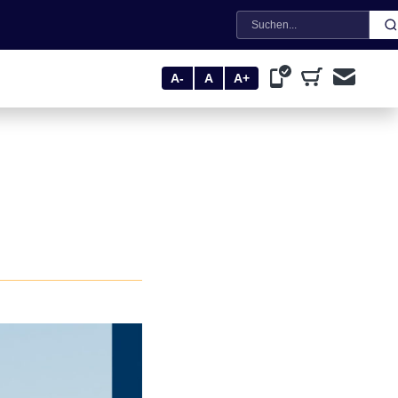
Suche
A-
A
A+