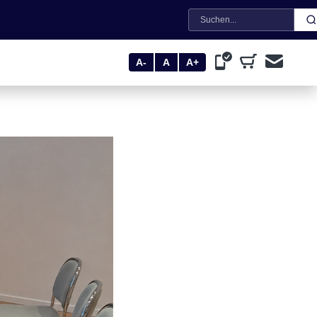
Suche
A-
A
A+