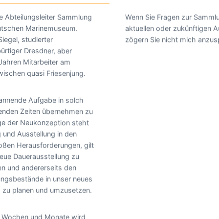
eue Abteilungsleiter Sammlung
Wenn Sie Fragen zur Sammlu
utschen Marinemuseum.
aktuellen oder zukünftigen A
iegel, studierter
zögern Sie nicht mich anzus
bürtiger Dresdner, aber
 Jahren Mitarbeiter am
ischen quasi Friesenjung.
pannende Aufgabe in solch
enden Zeiten übernehmen zu
uge der Neukonzeption steht
 und Ausstellung in den
oßen Herausforderungen, gilt
neue Dauerausstellung zu
en und andererseits den
gsbestände in unser neues
zu planen und umzusetzen.
n Wochen und Monate wird