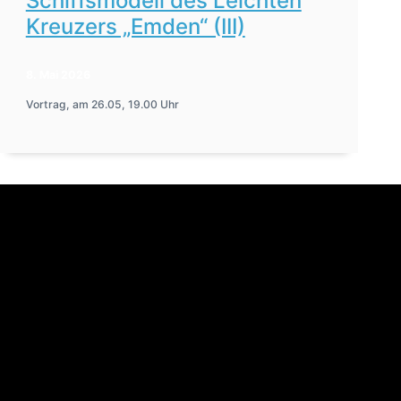
Schiffsmodell des Leichten
Kreuzers „Emden“ (III)
8. Mai 2026
Vortrag, am 26.05, 19.00 Uhr