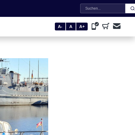
Suche
A-
A
A+