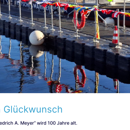
n Glückwunsch
edrich A. Meyer“ wird 100 Jahre alt.