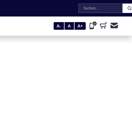
Suche
A-
A
A+