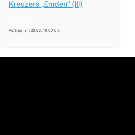
Kreuzers „Emden“ (III)
8. Mai 2026
Vortrag, am 26.05, 19.00 Uhr