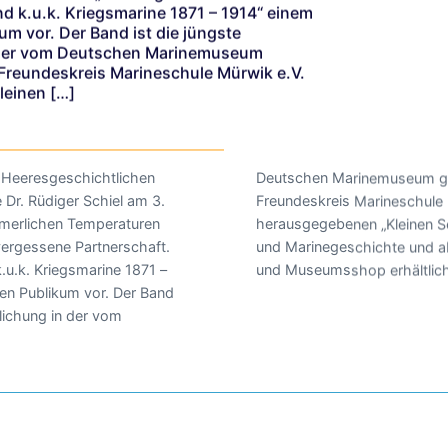
nd k.u.k. Kriegsmarine 1871 – 1914“ einem
um vor. Der Band ist die jüngste
n der vom Deutschen Marinemuseum
reundeskreis Marineschule Mürwik e.V.
einen […]
 Heeresgeschichtlichen
um gemeinsam mit dem
 Dr. Rüdiger Schiel am 3.
neschule Mürwik e.V.
merlichen Temperaturen
chriftenreihe zur Militär-
 vergessene Partnerschaft.
d ab sofort im Buchhandel
k.u.k. Kriegsmarine 1871 –
und Museumsshop erhältlich
ten Publikum vor. Der Band
tlichung in der vom