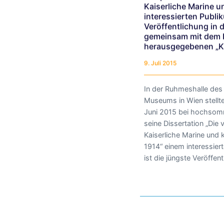
Kaiserliche Marine u
interessierten Publik
Veröffentlichung i
gemeinsam mit dem F
herausgegebenen „Kl
9. Juli 2015
In der Ruhmeshalle des
Deutschen Marinemuse
Museums in Wien stellte
Freundeskreis Mari
Juni 2015 bei hochsom
herausgegebenen „Kleinen S
seine Dissertation „Die
und Marinegeschichte un
Kaiserliche Marine und 
1914“ einem interessier
ist die jüngste Veröffen