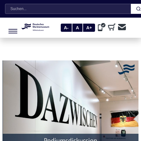
Suche
A-
A
A+