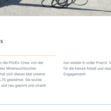
25
ar die PönEx-Crew von der
ht. Vielen, vielen Dank euch
 des Minensuchbootes
und das ehrenamtliche
hat sich dieses Mal unserer
Engagement!
 L70 gewidmet. Sie wurde
n und neu gepönt und strahlt