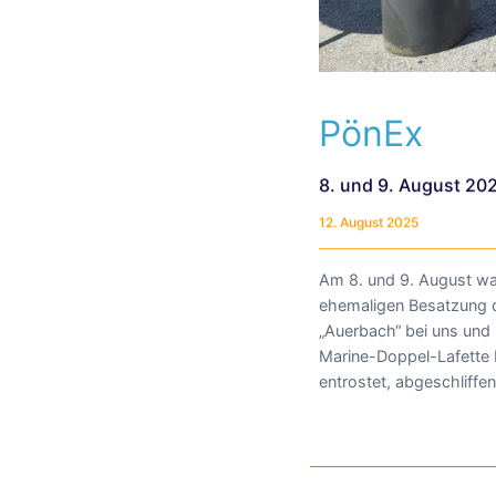
PönEx
8. und 9. August 20
12. August 2025
Am 8. und 9. August w
nun wieder in voller Prac
ehemaligen Besatzung
für die klasse Arbeit 
„Auerbach“ bei uns und 
Marine-Doppel-Lafette
entrostet, abgeschliffe