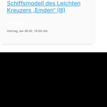
Schiffsmodell des Leichten
Kreuzers „Emden“ (III)
8. Mai 2026
Vortrag, am 26.05, 19.00 Uhr