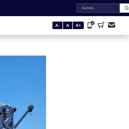
Suche
A-
A
A+