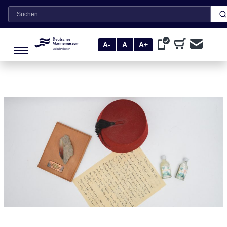
Suche
A-
A
A+