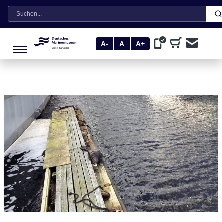
Suche
A-
A
A+