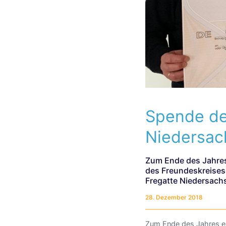
Spende de
Niedersac
Zum Ende des Jahres
des Freundeskreises 
Fregatte Niedersach
28. Dezember 2018
Zum Ende des Jahres e
aus der Hand von Jürg