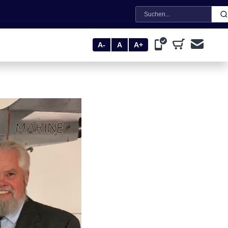
Suche
A-
A
A+