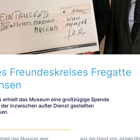
s Freundeskreises Fregatte
hsen
 erhielt das Museum eine großzügige Spende
der inzwischen außer Dienst gestellten
sen.
rhielt das Museum eine
en Draxler und Holger