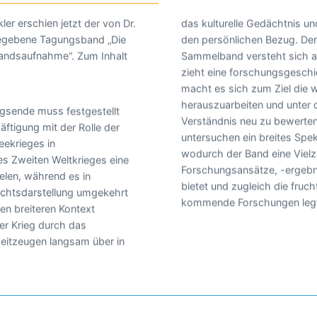
ler erschien jetzt der von Dr.
das kulturelle Gedächtnis un
egebene Tagungsband „Die
den persönlichen Bezug. Der
tandsaufnahme“. Zum Inhalt
Sammelband versteht sich 
zieht eine forschungsgeschic
macht es sich zum Ziel die 
herauszuarbeiten und unter
gsende muss festgestellt
Verständnis neu zu bewerten.
ftigung mit der Rolle der
untersuchen ein breites Sp
eekrieges in
wodurch der Band eine Vielz
s Zweiten Weltkrieges eine
Forschungsansätze, -ergebn
ielen, während es in
bietet und zugleich die fruch
ichtsdarstellung umgekehrt
kommende Forschungen leg
nen breiteren Kontext
der Krieg durch das
Zeitzeugen langsam über in