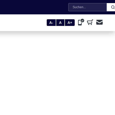
Suche
A-
A
A+