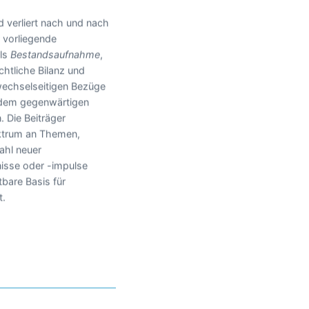
d verliert nach und nach
 vorliegende
als
Bestandsaufnahme
,
htliche Bilanz und
wechselseitigen Bezüge
 dem gegenwärtigen
 Die Beiträger
ektrum an Themen,
ahl neuer
isse oder -impulse
tbare Basis für
t.