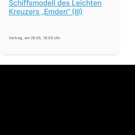
Schiffsmodell des Leichten
Kreuzers „Emden“ (III)
8. Mai 2026
Vortrag, am 26.05, 19.00 Uhr