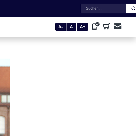
Suche
A-
A
A+