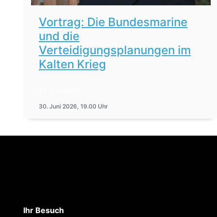
Vortrag: Die Bundesmarine
und die
Verteidigungsplanungen im
Kalten Krieg
22. Juni 2026
30. Juni 2026, 19.00 Uhr
Ihr Besuch