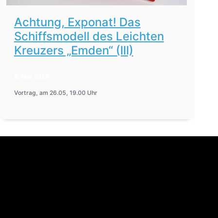
Achtung, Exponat! Das
Schiffsmodell des Leichten
Kreuzers „Emden“ (III)
8. Mai 2026
Vortrag, am 26.05, 19.00 Uhr