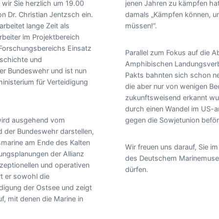
wir Sie herzlich um 19.00
jenen Jahren zu kämpfen hat
n Dr. Christian Jentzsch ein.
damals „Kämpfen können, u
arbeitet lange Zeit als
müssen!“.
rbeiter im Projektbereich
Forschungsbereichs Einsatz
Parallel zum Fokus auf die 
eschichte und
Amphibischen Landungsver
er Bundeswehr und ist nun
Pakts bahnten sich schon ne
inisterium für Verteidigung
die aber nur von wenigen Be
zukunftsweisend erkannt wu
durch einen Wandel im US-a
 wird ausgehend vom
gegen die Sowjetunion beför
d der Bundeswehr darstellen,
smarine am Ende des Kalten
Wir freuen uns darauf, Sie i
gungsplanungen der Allianz
des Deutschem Marinemuse
zeptionellen und operativen
dürfen.
t er sowohl die
idigung der Ostsee und zeigt
f, mit denen die Marine in