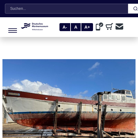
Suche
A-
A
A+