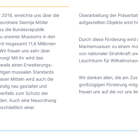
2018, erreichte uns über die
 Präsentation der dort
ordnete Siemtje Möller
aufgestellten Objekte wird h
ss die Bundesrepublik
u unseres Museums in den
Durch diese Förderung wird
t insgesamt 11,6 Millionen
Marinemuseum zu einem mo
Wir freuen uns sehr über
von nationaler Strahlkraft u
ung! Mit ihr wird das
Leuchtturm für Wilhelmshav
weils einen Erweiterungs-
tigen musealen Standards
Wir danken allen, die am Z
esen Mitteln wird auch die
großzügigen Förderung mitg
ändig neu gestaltet und
freuen uns auf die vor uns l
benfalls zum Schutz der
erden. Auch eine Neuordnung
chließlich einer