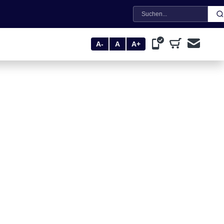
Suche
A-
A
A+