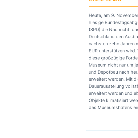
Heute, am 9. November 
Überarbeitung der
hiesige Bundestagsabge
(SPD) die Nachricht, da
Deutschland den Ausba
nächsten zehn Jahren mi
EUR unterstützen wird. 
diese großzügige Förder
Museum nicht nur um je
und Depotbau nach heu
erweitert werden. Mit di
Dauerausstellung vollst
erweitert werden und e
Objekte klimatisiert w
des Museumshafens eins