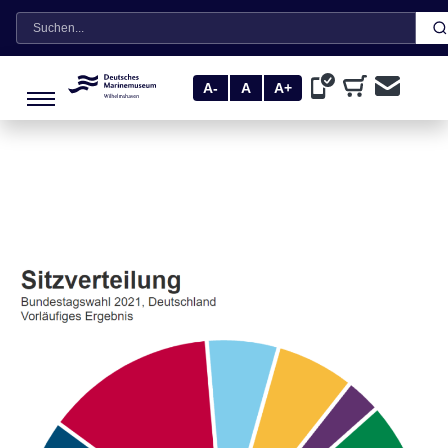
Suche
A-
A
A+