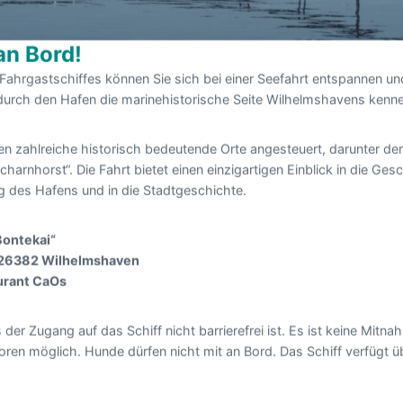
n Bord!
ahrgastschiffes können Sie sich bei einer Seefahrt entspannen und
durch den Hafen die marinehistorische Seite Wilhelmshavens kenne
n zahlreiche historisch bedeutende Orte angesteuert, darunter de
harnhorst“. Die Fahrt bietet einen einzigartigen Einblick in die Ge
g des Hafens und in die Stadtgeschichte.
Bontekai“
 26382 Wilhelmshaven
urant CaOs
 der Zugang auf das Schiff nicht barrierefrei ist. Es ist keine Mit
toren möglich. Hunde dürfen nicht mit an Bord. Das Schiff verfügt ü