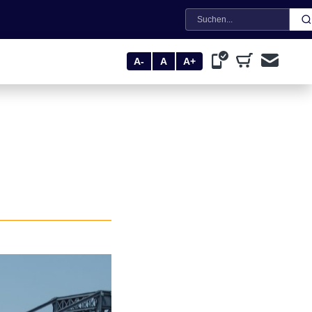
Suche
A-
A
A+