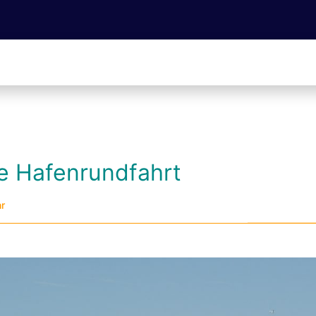
he Hafenrundfahrt
hr