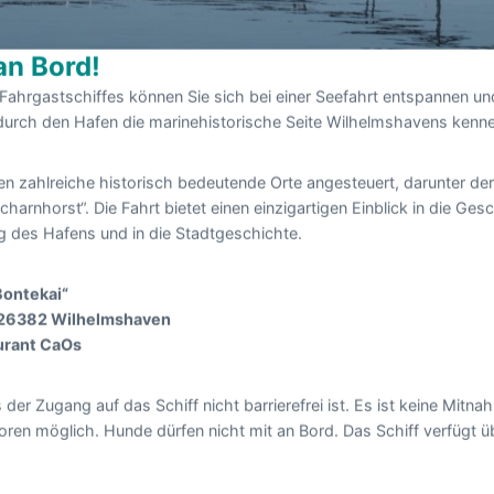
n Bord!
ahrgastschiffes können Sie sich bei einer Seefahrt entspannen und
durch den Hafen die marinehistorische Seite Wilhelmshavens kenne
n zahlreiche historisch bedeutende Orte angesteuert, darunter de
harnhorst“. Die Fahrt bietet einen einzigartigen Einblick in die Ge
g des Hafens und in die Stadtgeschichte.
Bontekai“
 26382 Wilhelmshaven
urant CaOs
 der Zugang auf das Schiff nicht barrierefrei ist. Es ist keine Mit
toren möglich. Hunde dürfen nicht mit an Bord. Das Schiff verfügt ü