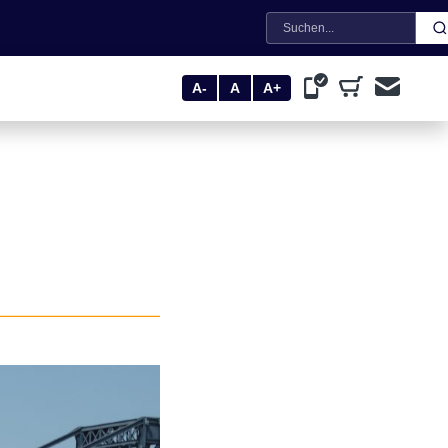
Suche
A-
A
A+