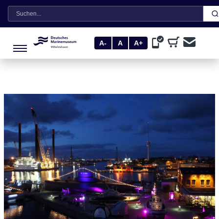
Suche
A-
A
A+