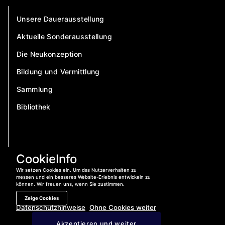
Unsere Dauerausstellung
Aktuelle Sonderausstellung
Die Neukonzeption
Bildung und Vermittlung
Sammlung
Bibliothek
CookieInfo
Wir setzen Cookies ein. Um das Nutzerverhalten zu
messen und ein besseres Website-Erlebnis entwickeln zu
können. Wir freuen uns, wenn Sie zustimmen.
Zeige Cookies
Datenschutzhinweise
Ohne Cookies weiter
Jetzt anrufen:
04421 – 400 840
Akzeptieren und weiter