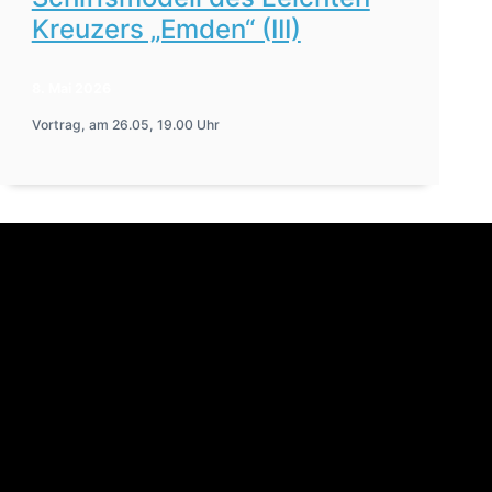
Kreuzers „Emden“ (III)
8. Mai 2026
Vortrag, am 26.05, 19.00 Uhr