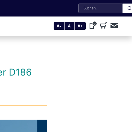
Suche
A-
A
A+
er D186