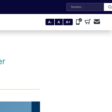
Suche
A-
A
A+
er