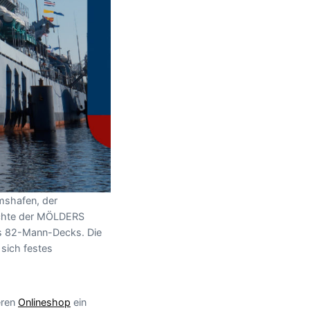
mshafen, der
ichte der MÖLDERS
es 82-Mann-Decks. Die
 sich festes
eren
Onlineshop
ein