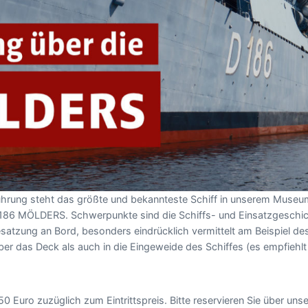
Führung steht das größte und bekannteste Schiff in unserem Museu
 186 MÖLDERS. Schwerpunkte sind die Schiffs- und Einsatzgesch
satzung an Bord, besonders eindrücklich vermittelt am Beispiel d
er das Deck als auch in die Eingeweide des Schiffes (es empfiehlt
50 Euro zuzüglich zum Eintrittspreis. Bitte reservieren Sie über uns