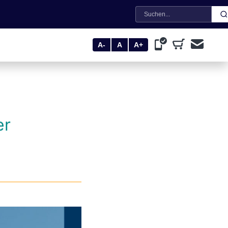
Suche
A-
A
A+
er