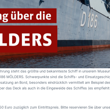
Führung steht das größte und bekannteste Schiff in unserem Museu
 186 MÖLDERS. Schwerpunkte sind die Schiffs- und Einsatzgesch
satzung an Bord, besonders eindrücklich vermittelt am Beispiel d
er das Deck als auch in die Eingeweide des Schiffes (es empfiehlt
50 Euro zuzüglich zum Eintrittspreis. Bitte reservieren Sie über uns