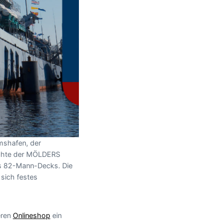
mshafen, der
ichte der MÖLDERS
es 82-Mann-Decks. Die
 sich festes
eren
Onlineshop
ein