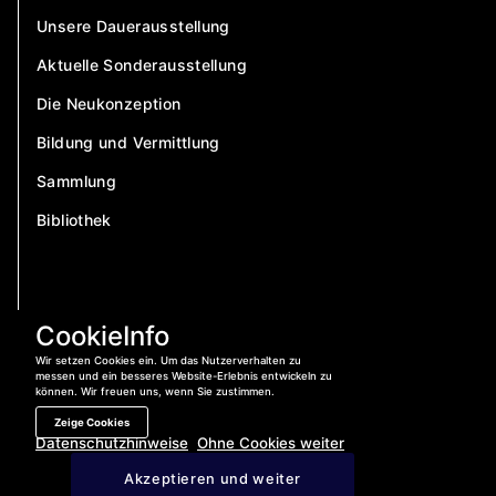
Unsere Dauerausstellung
Aktuelle Sonderausstellung
Die Neukonzeption
Bildung und Vermittlung
Sammlung
Bibliothek
CookieInfo
Wir setzen Cookies ein. Um das Nutzerverhalten zu
messen und ein besseres Website-Erlebnis entwickeln zu
können. Wir freuen uns, wenn Sie zustimmen.
Zeige Cookies
Datenschutzhinweise
Ohne Cookies weiter
Jetzt anrufen:
04421 – 400 840
Akzeptieren und weiter