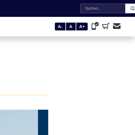
Suche
A-
A
A+