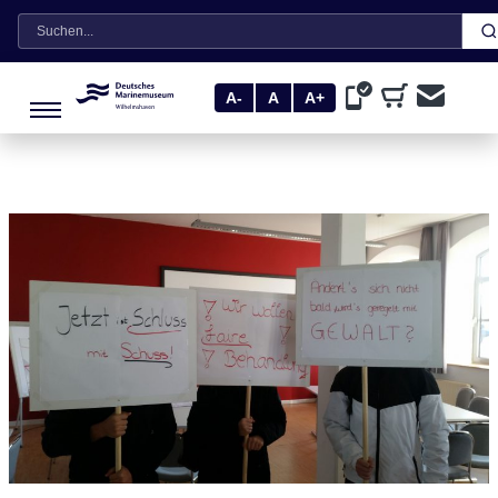
Suche
A-
A
A+